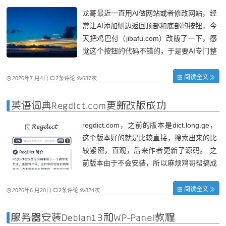
务器尝试直
龙哥最近一直用AI做网站或者修改网站，经
常让AI添加侧边返回顶部和底部的按钮，今
天把鸡巴付（jibafu.com）改版了一下，感
觉这个按钮的代码不错的，于是要AI专门整
理出了完整的代码，所以放在博客收藏下，
以后就直接拿来使用，免得浪费tokens。
阅读全文
2026年7 月4日
2条评论
687次
1. HTML 结构（放在 前任意位置） <!-- 滚
动按钮容器 --> <div cla
英语词典Regdict.com更新改版成功
regdict.com，之前的版本是dict.long.ge，
这个版本好的就是比较直接，搜索出来的比
较紧密，直观，后来作者更新了源码。 之
前版本由于不会安装，所以麻烦鸡哥帮搞成
直接安装的，数据库词库，效果和原版一
样。但是后来发现读音无效了，去官网（ht
阅读全文
2026年6 月20日
2条评论
824次
tps://app.nestattacked.com/regdict/）看才
发现作者已升级。 新版确实很漂亮，
服务器安装Debian13和WP-Panel教程