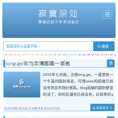
寂寞深处
T
o
g
用自己的文字感动自己
g
l
e
n
a
v
i
g
a
t
i
o
n
long.ge作为本博客唯一域名
2016年七月底，注册long.ge。一直想有一
个牛逼的国别域名，可惜www的前缀已经
没有而且市场价很高。blog前缀的国别便宜
的没了，好的后缀也已经没有，比较贵的a
g等一年要600多块。 虽然blog前缀很好，
但是没特点，域名很难起名，主要是太贵。
阅读全文
2016年8 月15日
34条评论
134,575次
于是想到了域名long前缀的域名，由于long