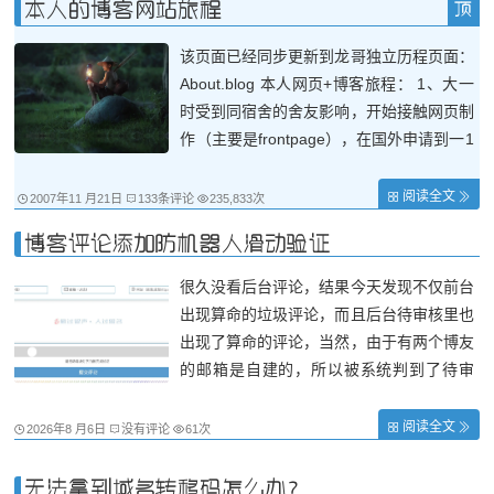
本人的博客网站旅程
对应有中英意思，所以这前缀很热门，查询
该页面已经同步更新到龙哥独立历程页面：
About.blog 本人网页+博客旅程： 1、大一
时受到同宿舍的舍友影响，开始接触网页制
作（主要是frontpage），在国外申请到一1
00M的免费空间，建立静态html网页，内容
全部关于徐志摩的，结果被高中同学说不知
阅读全文
2007年11 月21日
133条评论
235,833次
道是我的网页还是徐志摩的网
博客评论添加防机器人滑动验证
页。。。。。，但是还是很高兴的，因为我
真正地接
很久没看后台评论，结果今天发现不仅前台
出现算命的垃圾评论，而且后台待审核里也
出现了算命的评论，当然，由于有两个博友
的邮箱是自建的，所以被系统判到了待审
核。 为了屏蔽这些垃圾评论，所以在博客
后台评论屏蔽里添加了那两个垃圾评论的i
阅读全文
2026年8 月6日
没有评论
61次
p，同时也把“算命”关键词添加到了屏蔽设
置里。 问了下AI，目前支持国内的评论防
无法拿到域名转移码怎么办？