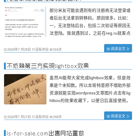
机
部分米友可能会遇到有的注册商无法登录或
者后台无法拿到转移码，原因很多，比如：
一，无法登陆后台，包括二次验证等原因无
法登陆。我就遇到过，之前在reg.ru就差点
把about.blog给搞丢了，详见《about.blog
的惊险域名转移旅程》。方法里面也有。
阅读全文
2026年7 月28日
没有评论
316次
二，能登陆后台，但是却没有获取转移码的
地方，这种一般需要发工单或者邮件
不依赖第三方实现lightbox效果
虽然AI能帮大家完成lightbox效果，但是效
果是个未知数。所以龙哥特意把不借助外部
资源就能实现wordpress文章图片点击有lig
htbox的效果收藏下，以便日后直接使用。
当然喜欢折腾的朋友也可以直接把代码复制
后问AI添加自己还需要的其他功能。 一、
阅读全文
2026年7 月27日
没有评论
258次
效果： · ✅ 点击图片打开，全屏展示 · ✅
点击遮罩区域或关闭按钮关闭 · ✅ 鼠
is-for-sale.com出售网站重做