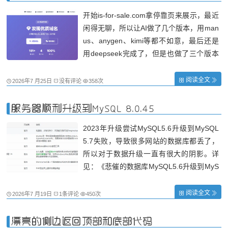
开始is-for-sale.com拿停靠页来展示，最近
闲得无聊，所以让AI做了几个版本，用man
us、anygen、kimi等都不如意，最后还是
用deepseek完成了，但是也做了三个版本
最后才满意。 还是免费的好，随便怎么建
项目，不满意就重新开始，没必要像舔狗一
阅读全文
2026年7 月25日
没有评论
358次
样鸡肋地浪费积分和时间。当然，简单的小
小网站，还是 DeepSeek 简单，复杂的还
服务器顺利升级到MySQL 8.0.45
是
2023年升级尝试MySQL5.6升级到MySQL
5.7失败，导致很多网站的数据库都丢了，
所以对于数据升级一直有很大的阴影。详
见：《悲催的数据库MySQL5.6升级到MyS
QL5.7失败》。 今天还是耐不住，在deeps
eek上AI了下方法，提供的方法也就是直接
阅读全文
2026年7 月19日
1条评论
450次
卸载和安装8.0，但是后面排查的很麻烦，
不想再去排查了，能用就行。于是在另外服
漂亮的侧边返回顶部和底部代码