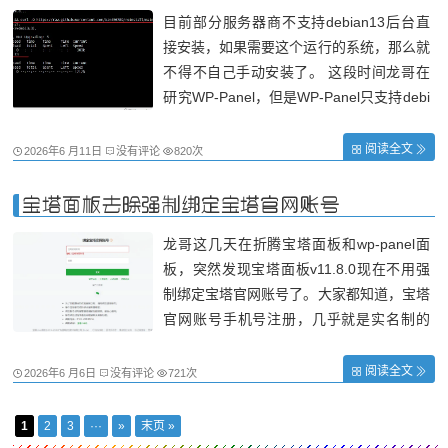
目前部分服务器商不支持debian13后台直
接安装，如果需要这个运行的系统，那么就
不得不自己手动安装了。 这段时间龙哥在
研究WP-Panel，但是WP-Panel只支持debi
an13版本以上，debian12可以安装，但是
后台运行会异常。所以就用蓝希云两台服务
阅读全文
2026年6 月11日
没有评论
820次
器测试安装。刚开始龙哥一直安装不成功，
最后在WP-Panel开发人奶爸的指导下，成
宝塔面板去除强制绑定宝塔官网账号
功安
龙哥这几天在折腾宝塔面板和wp-panel面
板，突然发现宝塔面板v11.8.0现在不用强
制绑定宝塔官网账号了。大家都知道，宝塔
官网账号手机号注册，几乎就是实名制的
了，如果有点事，一查一个准，所以很多人
转到了宝塔开心版或者1panel，所以这次
阅读全文
2026年6 月6日
没有评论
721次
宝塔最新版取消强制绑定宝塔官网账号，估
计会留住很多站长的。以下是龙哥亲自体
1
2
3
···
»
末页 »
验：