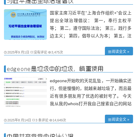
习近平提出全球治理倡议
国家主席习近平在“上海合作组织+”会议上
提出全球治理倡议： 第一，奉行主权平
等； 第二，遵守国际法治； 第三，践行多
边主义； 第四，倡导以人为本； 第五，注
重行动导向。
阅读全文 »
2025年9 月1日
没有评论
3,475次
edgeone是垃圾中的垃圾，慎重使用
edgeone开始吹的天花乱坠，一开始确实还
行，但是慢慢的，就越来越垃圾了，而且最
近有很多朋友用了优选的被封号了。 今天
我从我的whois打开我自己搜索自己的网站
的域名，结果一直打不开，我就纳闷了，从
我的.网站里却能打开，我在网上itdog测试
阅读全文 »
2025年8 月14日
3 条评论
14,649次
了下，结果真被吓到了，不带https的除了
港澳台外全国红，难怪打不开，直接阻断了
中国共产党党内统计公报