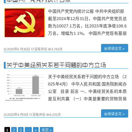
中国共产党党内统计公报 中共中央组织部
截至2024年12月31日，中国共产党党员总
数为10027.1万名，比2023年底净增108.6
万名，增幅为1.1%。 中国共产党现有基层
组织525.0万个，比2023年底净增7.4万
个，增幅为1.4%。其中，基层党委30.6万
阅读全文 »
2025年6 月30日
没有评论
4,763次
个，总支部33.0万个，支部461.4万个。
一、党员队伍情况 党员的性别、民族和学
关于中美经贸关系若干问题的中方立场
历
关于中美经贸关系若干问题的中方立场 （2
025年4月） 中华人民共和国 国务院新闻办
公室 目录 前言 一、中美经贸关系的本质
是互利共赢 （一）中美是重要的货物贸易
伙伴 （二）中美服务贸易保持快速增长
（三）中方从不刻意追求贸易顺差 （四）
阅读全文 »
2025年4 月9日
没有评论
6,231次
中美互为重要双向投资伙伴 （五）中美均
受益于双边经贸合作 二、中方认真履
1
2
3
···
»
末页 »