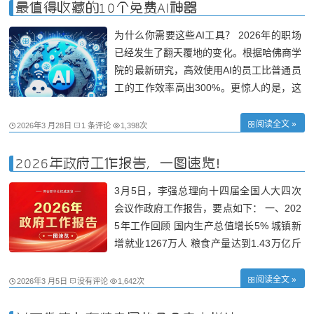
桥皮纸作坊、金汞矿业遗址等。 3.麻
最值得收藏的10个免费AI神器
为什么你需要这些AI工具？ 2026年的职场
已经发生了翻天覆地的变化。根据哈佛商学
院的最新研究，高效使用AI的员工比普通员
工的工作效率高出300%。更惊人的是，这
些高效率员工每天平均能节省3小时的工作
时间。 但问题来了：市面上的AI工具成千
阅读全文 »
2026年3 月28日
1 条评论
1,398次
上万，哪些才是真正好用、免费、且适合普
通人的？ 我想下面这10个工具绝对值得你
2026年政府工作报告，一图速览！
3月5日，李强总理向十四届全国人大四次
会议作政府工作报告，要点如下： 一、202
5年工作回顾 国内生产总值增长5% 城镇新
增就业1267万人 粮食产量达到1.43万亿斤
新能源汽车年产量超过1600万辆 过去5年
国内生产总值年均增长5.4% 制造业增加值
阅读全文 »
2026年3 月5日
没有评论
1,642次
规模连续16年保持全球第一 居民人均可支
配收入年均增长5.4% 城镇新增就业累计超