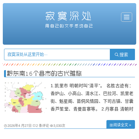
寂寞深处
T
o
g
用自己的文字感动自己
g
l
e
n
a
v
i
g
a
t
i
o
n
黔东南16个县市的古代雅称
1.凯里市 明朝时叫“清平”。 名胜古迹有：
香炉山、小高山、清水江、巴拉河、凯里老
街、魁星阁、苗侗风情园、下司古镇、甘囊
香芦笙堂、青曼苗寨等。 2.丹寨县 清朝时
叫“八寨”。 名胜古迹有：龙泉山、高要梯
田、排廷瀑布、马寨万亩茶园、打鼓井、金
阅读全文 »
2026年4 月27日
2 条评论
3,030次
瓜洞、猫鼻岭森林公园、丹寨万达小镇、石