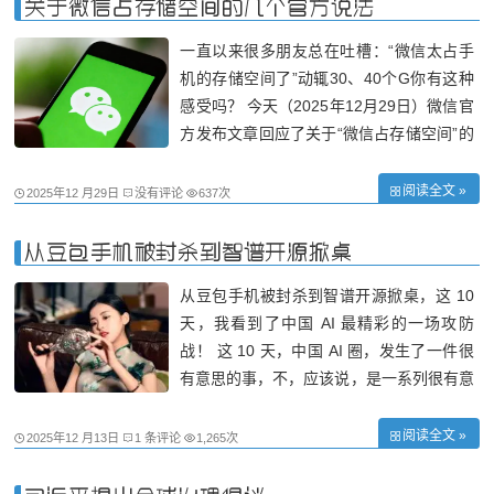
关于微信占存储空间的几个官方说法
一直以来很多朋友总在吐槽：“微信太占手
机的存储空间了”动辄30、40个G你有这种
感受吗？ 今天（2025年12月29日）微信官
方发布文章回应了关于“微信占存储空间”的
几个说法 1、在微信里转发同一份文件会重
复存储吗? 不会。在聊天场景下，同一份文
阅读全文 »
2025年12 月29日
没有评论
637次
件转给多个好友，并不会重复存储。微信使
用了一个叫"硬链接"的技术，它一般由手
从豆包手机被封杀到智谱开源掀桌
从豆包手机被封杀到智谱开源掀桌，这 10
天，我看到了中国 AI 最精彩的一场攻防
战！ 这 10 天，中国 AI 圈，发生了一件很
有意思的事，不，应该说，是一系列很有意
思的事。 12 月 1 日，字节跳动发布了豆包
手机助手。 12 月 2 日，微信开始封号。 1
阅读全文 »
2025年12 月13日
1 条评论
1,265次
2 月 3 日，豆包被迫下线微信操作能力。 1
2 月 9 日，智谱 AI 宣布开源 Auto