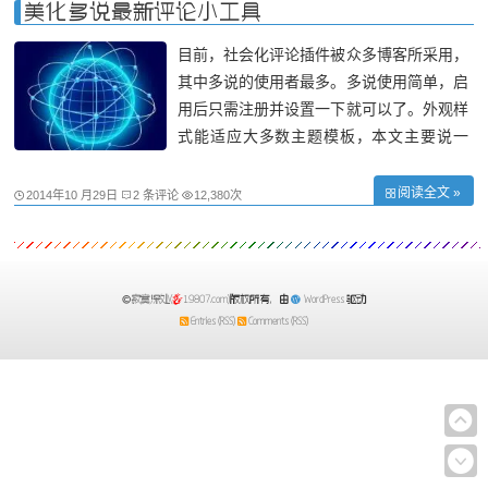
置，在自定义css里加入点击保存即可。 #
美化多说最新评论小工具
目前，社会化评论插件被众多博客所采用，
其中多说的使用者最多。多说使用简单，启
用后只需注册并设置一下就可以了。外观样
式能适应大多数主题模板，本文主要说一
下，该插件集成的最新评论小工具，由于不
同主题侧边栏宽度不同，最新评论小工具添
阅读全文 »
2014年10 月29日
2 条评论
12,380次
加到侧边栏后，不能适应主题侧边栏宽度，
文字或边框会超出主题宽度，影响美观。
寂寞深处(
19807.com)
版权所有，由
WordPress
驱动
Entries (RSS)
Comments (RSS)