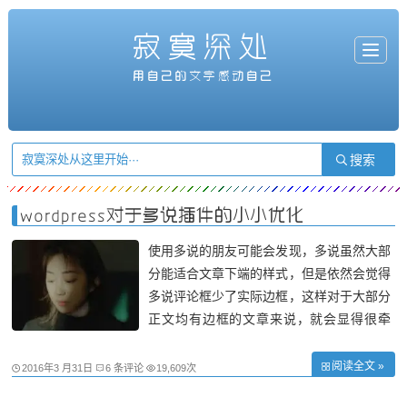
寂寞深处
T
o
g
用自己的文字感动自己
g
l
e
n
a
v
i
g
a
t
i
o
n
wordpress对于多说插件的小小优化
使用多说的朋友可能会发现，多说虽然大部
分能适合文章下端的样式，但是依然会觉得
多说评论框少了实际边框，这样对于大部分
正文均有边框的文章来说，就会显得很牵
强。 在此，本人对多说进行了一点优化，
望对追求完美的网友有所帮助。把以下代码
阅读全文 »
2016年3 月31日
6 条评论
19,609次
放入多说网站管理后台里的：设置--基本设