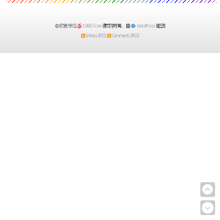
服！blo9.cn和blo9.net都同时访问第九部
落。
寂寞深处(
19807.com)
版权所有，由
WordPress
驱动
Entries (RSS)
Comments (RSS)