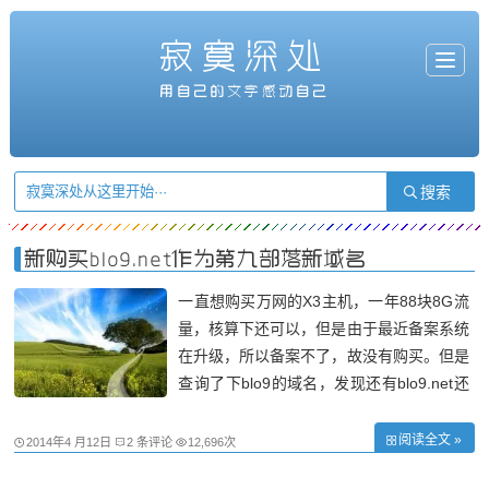
寂寞深处
T
o
g
用自己的文字感动自己
g
l
e
n
a
v
i
g
a
t
i
o
n
新购买blo9.net作为第九部落新域名
一直想购买万网的X3主机，一年88块8G流
量，核算下还可以，但是由于最近备案系统
在升级，所以备案不了，故没有购买。但是
查询了下blo9的域名，发现还有blo9.net还
没有人购买，于是忍不住在美橙互联花了5
5块都卖了一年。也同样解析到了第九部落
阅读全文 »
2014年4 月12日
2 条评论
12,696次
的博客里，不管seo影响了，反正看着舒