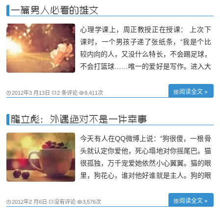
身有伤 贻亲优 德有伤 贻
一篇男人必看的雄文
心理学课上，周正教授正在授课： 上次下
课时，一个男孩子递了张纸条，“我是个比
较内向的人，又没什么特长，不会踢足球，
不会打篮球……唯一的爱好是写作。进入大
学后，看到周围的同学在交往、工作中左右
逢源、如鱼得水、洒脱干练，很是羡慕。就
阅读全文 »
2012年3 月13日
2 条评论
9,411次
要步入社会了，我该如何规划自己的前途
呢？……周教授，我想我还是当一名作家比
龍立彪：外遇绝对不是一件幸事
较
今天有人在QQ微博上说：“狗很傻，一根骨
头就认定你爱他，死心塌地对你摇尾巴。猫
很孤独，万千宠爱她依然小心翼翼。猫的眼
里，狗花心，谁对他好谁就是主人。狗的眼
里，猫娇宠，一次欺凌会悄悄恨你一辈子。
猫不懂狗，狗其实不是花心，是善良。狗也
阅读全文 »
2012年2 月6日
没有评论
3,576次
不懂猫，猫不是不会爱，是不敢爱。猫狗如