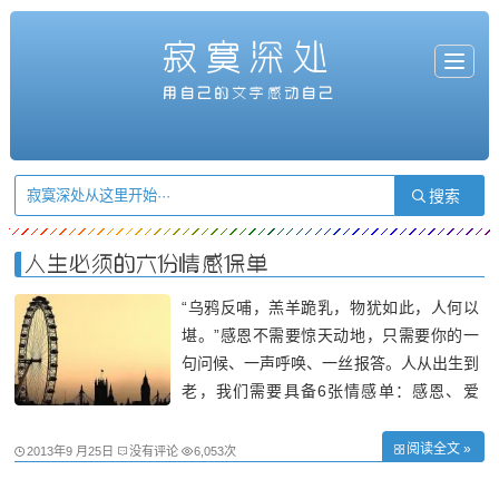
寂寞深处
T
o
g
用自己的文字感动自己
g
l
e
n
a
v
i
g
a
t
i
o
n
人生必须的六份情感保单
“乌鸦反哺，羔羊跪乳，物犹如此，人何以
堪。”感恩不需要惊天动地，只需要你的一
句问候、一声呼唤、一丝报答。人从出生到
老，我们需要具备6张情感单：感恩、爱
心、责任、债务、养老和成就。保险规划人
生，在不同的阶段可以兼顾我们的使命。以
阅读全文 »
2013年9 月25日
没有评论
6,053次
一个成年人刚刚开始工作做为购买保险的起