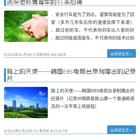
资深老师傅驾车的31条心得
．安全行车是为了到达，谨慎驾驶是为了回
家（多开几年车后你的速度会降下来滴）
．超过别的车，不代表你的车比人家的好
．超过同级或高级车，不代表你的技术比别
人高明； ．第一个从绿灯下蹿出去，不代
表在下一个路口你可以不排队； ．飙车与
阅读全文 »
2012年10 月4日
没有评论
5,290次
高速奔驰，可以迅速到达人生旅途的终点站
（已经有很多人到站了）； ．遇拥堵时，
路上的天使——韩国EBS电视台录制播出的纪录
片
路上的天使——韩国EBS电视台录制播出的
纪录片（记贵州锦屏苗族山寨一个普通邮递
员的一次平常上班旅程）
阅读全文 »
2012年9 月21日
2 条评论
11,017次