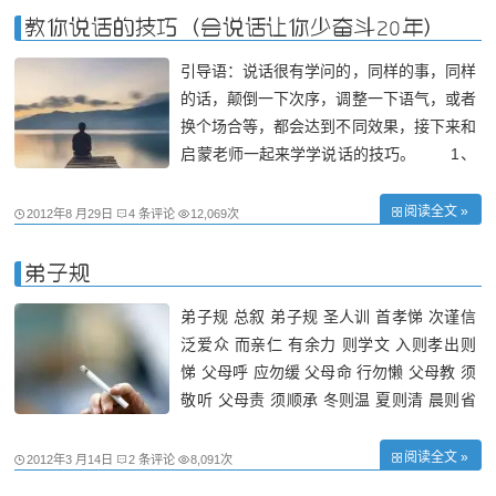
教你说话的技巧（会说话让你少奋斗20年）
引导语：说话很有学问的，同样的事，同样
的话，颠倒一下次序，调整一下语气，或者
换个场合等，都会达到不同效果，接下来和
启蒙老师一起来学学说话的技巧。 1、
赞美行为而非个人 举例来说，如
果对方是厨师，千万不要说：「你真是了不
阅读全文 »
2012年8 月29日
4 条评论
12,069次
起的厨师。」他心里知道有更多厨师比他还
优秀。但如果你告诉他，你一星期有一
弟子规
弟子规 总叙 弟子规 圣人训 首孝悌 次谨信
泛爱众 而亲仁 有余力 则学文 入则孝出则
悌 父母呼 应勿缓 父母命 行勿懒 父母教 须
敬听 父母责 须顺承 冬则温 夏则清 晨则省
昏则定 出必告 返必面 居有常 业无便 事虽
小 勿擅为 苟擅为 子道亏 物虽小 勿私藏 苟
阅读全文 »
2012年3 月14日
2 条评论
8,091次
私藏 亲心伤 亲所好 力为具 亲所恶 谨为去