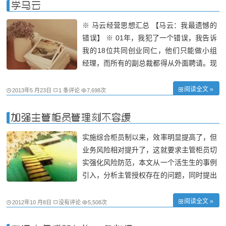
点，我们可以用6张保险单来规划保险的轮
学马云
廓
※ 马云经营思想汇总 【马云：我最遗憾的
错误】 ※ 01年，我犯了一个错误，我告诉
我的18位共同创业同仁，他们只能做小组
经理，而所有的副总裁都得从外面聘请。现
在十年过去了，我从外面聘请的人才都走
了，而我之前曾怀疑过其能力的人都成了副
阅读全文 »
2013年5 月23日
1 条评论
7,698次
总或董事。我相信两个信条：态度比能力重
要，选择同样也比能力重要！ 【马云：不
加强主管柜员管理刻不容缓
能
实施综合柜员制以来，效率明显提高了，但
业务风险相对提升了，这就要求主管柜员切
实强化风险防范，本文从一个活生生的事例
引入，分析主管授权存在的问题，同时提出
了相应的对策，供同行共商榷。 荧屏在线
“一客户夫妇两人到宣化一网点取一笔15万
阅读全文 »
2012年10 月8日
没有评论
5,508次
定期存款，营业员看完后，经主管授权后进
行支取，可当营业员将123元的利息递给