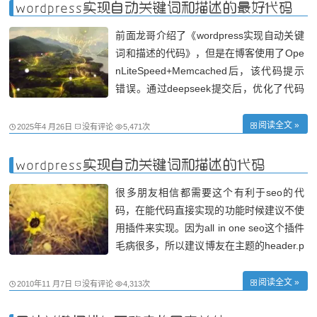
于多少不替换 $match_num_to = 1; //
wordpress实现自动关键词和描述的最好代码
前面龙哥介绍了《wordpress实现自动关键
词和描述的代码》，但是在博客使用了Ope
nLiteSpeed+Memcached后，该代码提示
错误。通过deepseek提交后，优化了代码
没有出现错误。现在把代码分享到博客。
<?php // 初始化默认值避免未定义警告 $de
阅读全文 »
2025年4 月26日
没有评论
5,471次
scription = ''; $keywords = ''; if (is_home
()) { $description = "龙哥个
wordpress实现自动关键词和描述的代码
很多朋友相信都需要这个有利于seo的代
码，在能代码直接实现的功能时候建议不使
用插件来实现。因为all in one seo这个插件
毛病很多，所以建议博友在主题的header.p
hp文件<head></head>区域内添加一下代
码（以下代码在Nginx和Apache环境下有
阅读全文 »
2010年11 月7日
没有评论
4,313次
效，在OpenLiteSpeed里会提示错误，最
好的代码请使用：wordpress实现自