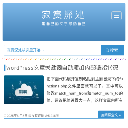
寂寞深处
T
o
g
用自己的文字感动自己
g
l
e
n
a
v
i
g
a
t
i
o
n
WordPress文章关键词自动添加内部链接代码
把下面代码展开复制粘贴到主题目录下的fu
nctions.php文件里面就可以了。其中可以
修改match_num_from和match_num_to的
值，建议把值设置大一点，这样文章内所有
同个关键词都能内部链接。 /*Wordpress文
章关键词自动添加内链链接代码 */ //连接数
阅读全文 »
2025年6 月8日
没有评论
5,216次
量 $match_num_from = 1; //一个关键字少