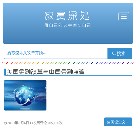
寂寞深处
T
o
g
用自己的文字感动自己
g
l
e
n
a
v
i
g
a
t
i
o
n
美国金融改革与中国金融监管
阅读全文 »
2010年7 月6日
没有评论
5,130次