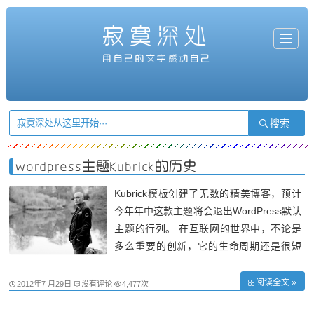
寂寞深处
T
o
g
用自己的文字感动自己
g
l
e
n
a
v
i
g
a
t
i
o
n
wordpress主题Kubrick的历史
Kubrick模板创建了无数的精美博客，预计
今年年中这款主题将会退出WordPress默认
主题的行列。 在互联网的世界中，不论是
多么重要的创新，它的生命周期还是很短
的，虽然对于Kubrick来说，它曾经算是非
常完美。 自从2005年，年轻的丹麦技术奇
阅读全文 »
2012年7 月29日
没有评论
4,477次
才迈克海勒曼（Michael Heilemann）在他