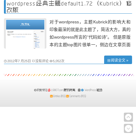
位于哥本哈根北边的农场创作出这个简单蓝
wordpress经典主题default1.72（Kubrick）修
白色
改版
对于wordpress，主题Kubrick的影响大和
印象最深的就是此主题了，简洁大方，真的
如wordpress所言的“代码如诗”。 但是原版
本的主题top图片很单一，侧边在文章页面
时候消失造成整体不美观，还有众多细节影
响到此主题的美感。所以本人特意美化了一
阅读全文 »
2012年7 月25日
没有评论
5,052次
些。基本达到预期效果。 1、以一张故乡月
的图片替换top图片 2、添加各页面侧边栏
寂寞深处(
19807.com)
版权所有，由
WordPress
驱动
Entries (RSS)
Comments (RSS)