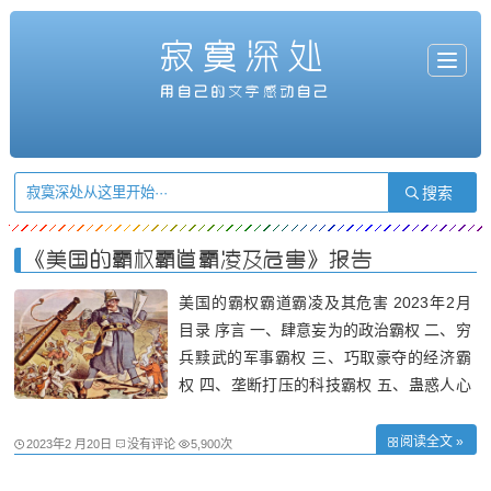
寂寞深处
T
o
g
用自己的文字感动自己
g
l
e
n
a
v
i
g
a
t
i
o
n
《美国的霸权霸道霸凌及危害》报告
美国的霸权霸道霸凌及其危害 2023年2月
目录 序言 一、肆意妄为的政治霸权 二、穷
兵黩武的军事霸权 三、巧取豪夺的经济霸
权 四、垄断打压的科技霸权 五、蛊惑人心
的文化霸权 结束语 序言 美国在经历两次
世界大战和冷战成为全球头号强国后，更加
阅读全文 »
2023年2 月20日
没有评论
5,900次
肆无忌惮，粗暴干涉别国内政，谋求霸权、