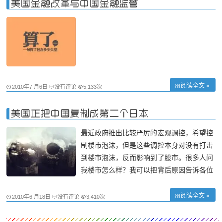
美国金融改革与中国金融监管
位
阅读全文 »
2010年7 月6日
没有评论
5,133次
美国正把中国复制成第二个日本
最近政府推出比较严厉的宏观调控，希望控
制楼市泡沫，但是这些调控本身对没有打击
到楼市泡沫，反而影响到了股市。很多人问
我楼市怎么样？我可以把背后原因告诉各位
朋友。透过这个机会跟你解释一下，对于楼
市，我推出“火山理论”，也就是岩浆怎么来
阅读全文 »
2010年6 月18日
没有评论
3,410次
的。透过它来解析一下我们的当前的经济形
势。 楼市“火山”会引爆地震