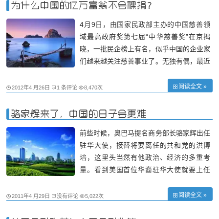
维护霸权、滥用霸权，大搞颠覆
为什么中国的亿万富翁不会裸捐？
4月9日，由国家民政部主办的中国慈善领
域最高政府奖第七届“中华慈善奖”在京揭
晓，一批民企榜上有名，似乎中国的企业家
们越来越关注慈善事业了。无独有偶，最近
美国的媒体把比尔?盖茨称作比尔?盖茨2.
0。什么意思呢？意思是说，退休之后的比
阅读全文 »
2012年4 月26日
1 条评论
8,470次
尔?盖茨华丽转身，开始专注于做慈善了，
是一个升级版的比尔?盖茨。对此，我曾在
骆家辉来了，中国的日子会更难
《财
前些时候，奥巴马提名商务部长骆家辉出任
驻华大使，接替将要离任的共和党的洪博
培，这里头当然有他政治、经济的多重考
量。看到美国首位华裔驻华大使就要上任
了，哎哟，我们有的人反应那是相当强烈，
真不知道他们有什么可激动的。这个华裔大
阅读全文 »
2011年4 月29日
没有评论
5,022次
使的中国话离白皮肤的“中国通”洪博培差远
了。 骆家辉是什么人？你知道吗？什么首