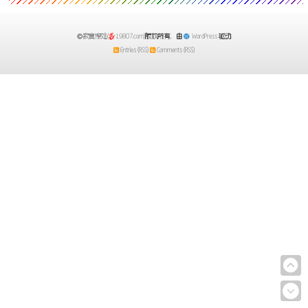
月，日本地震引发海啸，更严重的是发生了
核泄
寂寞深处(
19807.com)
版权所有，由
WordPress
驱动
Entries (RSS)
Comments (RSS)