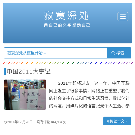
寂寞深处
T
o
g
用自己的文字感动自己
g
l
e
n
a
v
i
g
a
t
i
o
n
中国2011大事记
2011年即将过去，这一年，中国互联
网上发生了很多事情，网络正在重塑了我们
的社会交往方式和日常生活习惯，数以亿计
的网友，用碎片化的语言记录个人生活、参
与公共事件、见证社会变迁，让我们整理一
下思绪，一起回顾2011中国互联网上的大
阅读全文 »
2011年12 月28日
没有评论
4,984次
事记。 3月16日——抢盐事件 2011年3