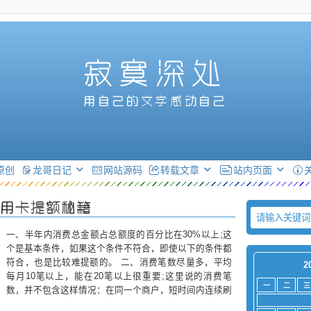
寂寞深处
用自己的文字感动自己
原创
龙哥日记
网站源码
转载文章
站内页面
用卡提额秘籍
一、半年内消费总金额占总额度的百分比在30%以上;这
个是基本条件，如果这个条件不符合，即使以下的条件都
符合，也是比较难提额的。 二、消费笔数尽量多，平均
2
每月10笔以上，能在20笔以上很重要;这里说的消费笔
一
二
三
数，并不包含这样情况：在同一个商户，短时间内连续刷
多笔，应尽量避免这种情况，特别是刷卡次数本来就不是