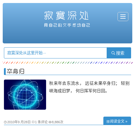
寂寞深处
T
o
g
用自己的文字感动自己
g
l
e
n
a
v
i
g
a
t
i
o
n
卒身归
秋来年去东流水， 远征未果卒身归； 轻别
峡海成旧梦， 何日挥军何日回。
阅读全文 »
2010年9 月28日
1 条评论
8,886次