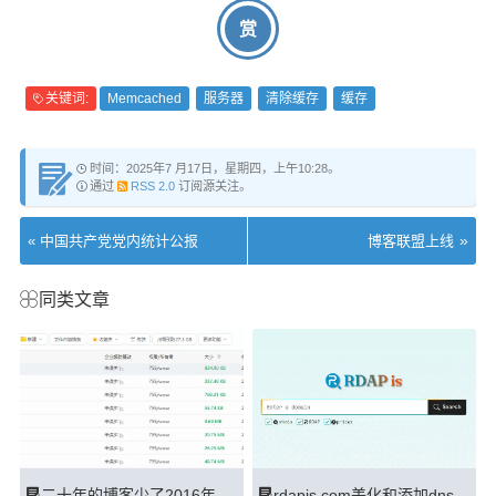
赏
关键词:
Memcached
服务器
清除缓存
缓存
时间：2025年7 月17日，星期四，上午10:28。
通过
RSS 2.0
订阅源关注。
»
«
中国共产党党内统计公报
博客联盟上线
同类文章
二十年的博客少了2016年一整年的附件
rdapis.com美化和添加dns查询功能基本完成