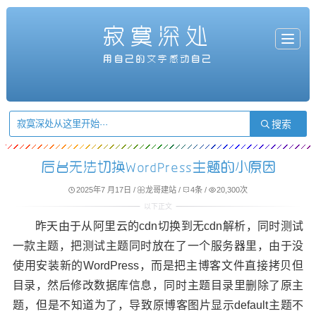
寂寞深处
T
o
g
用自己的文字感动自己
g
l
e
n
a
v
i
g
a
t
i
o
n
后台无法切换WordPress主题的小原因
2025年7 月17日
/
龙哥建站
/
4条
/
20,300次
昨天由于从阿里云的cdn切换到无cdn解析，同时测试
一款主题，把测试主题同时放在了一个服务器里，由于没
使用安装新的WordPress，而是把主博客文件直接拷贝但
目录，然后修改数据库信息，同时主题目录里删除了原主
题，但是不知道为了，导致原博客图片显示default主题不